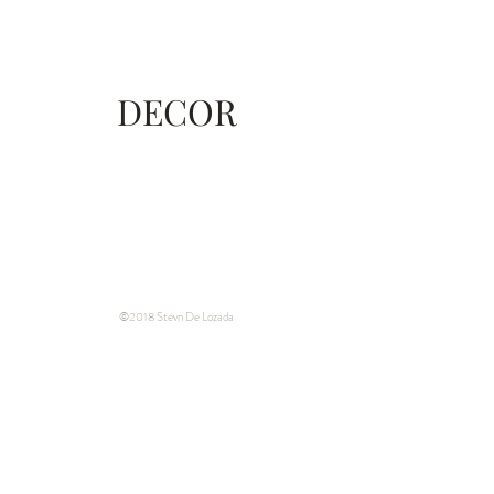
DECOR
©2018 Stevn De Lozada